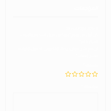
المراجعات
لا توجد مراجعات بعد.
كن أول من يقيم “فوركلين مزيل الشحوم والزيوت
المركز ٥ لتر”
لن يتم نشر عنوان بريدك الإلكتروني.
الحقول الإلزامية
مشار إليها بـ
*
تقييمك
*
مراجعتك
*