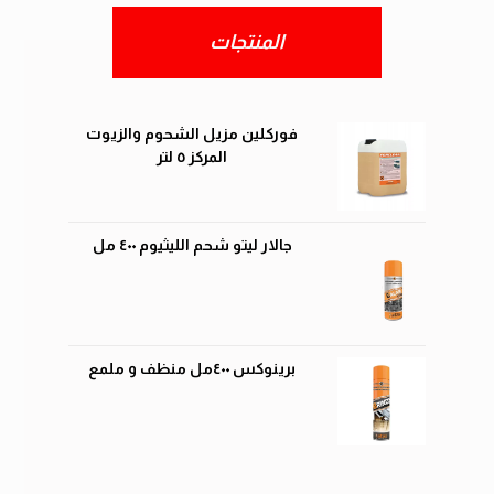
المنتجات
فوركلين مزيل الشحوم والزيوت
المركز ٥ لتر
جالار ليتو شحم الليثيوم ٤٠٠ مل
برينوكس ٤٠٠مل منظف و ملمع