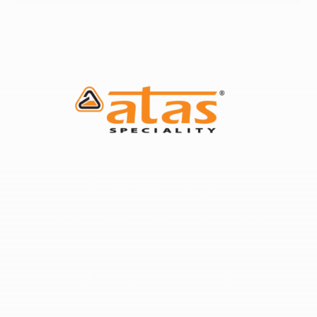
اتصل بنا:
٩٦٦٥٥٤١١٥٢٢٧
الرياض - المملكة العربية السعودية