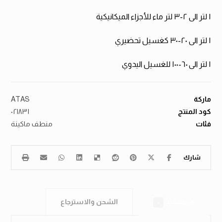
١ لتر الى ٢-٣ لتر ماء للأجزاء الميكانيكية
١ لتر الى ٢٠-٣٠ كغسيل تحضيري
١ لتر الى ٦٠-١٠٠ للغسيل اليدوي
ماركة
ATAS
كود المنتج
٠٢١٨٣١
فئات
منطف ماكينة
مراجعات
الشحن والاسترجاع
٠