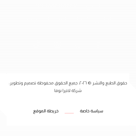
اتصل بنا:
٩٦٦٥٥٤١١٥٢٢٧
الرياض - المملكة العربية السعودية
حقوق الطبع والنشر © ٢٠٢٦، جميع الحقوق محفوظة تصميم وتطوير:
شركة لاتيرا نوفا
سياسة خاصة
خريطة الموقع