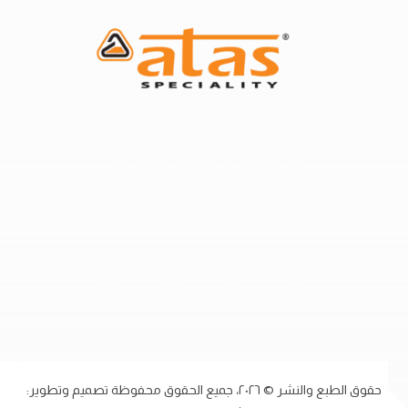
اتصل بنا:
٩٦٦٥٥٤١١٥٢٢٧
الرياض - المملكة العربية السعودية
حقوق الطبع والنشر © ٢٠٢٦، جميع الحقوق محفوظة تصميم وتطوير: