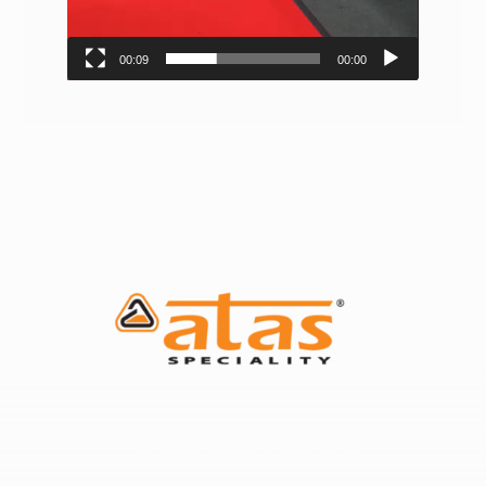
00:09
00:00
اتصل بنا:
٩٦٦٥٥٤١١٥٢٢٧